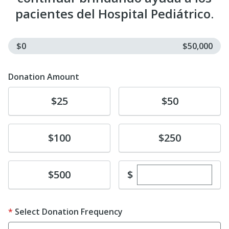
pacientes del Hospital Pediátrico.
$0
$50,000
Donation Amount
Donate
Donate
$25
$50
Donate
Donate
$100
$250
Enter custom dona
Donate
$
$500
Select Donation Frequency